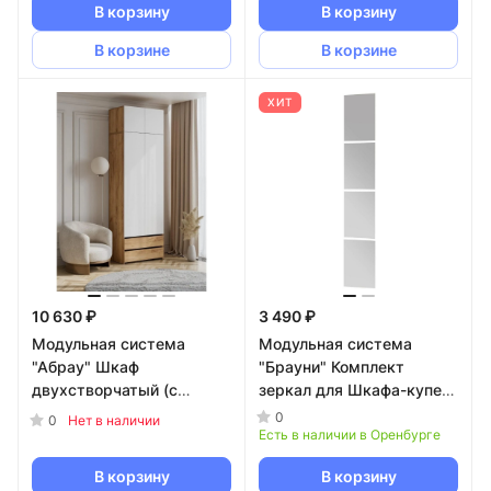
В корзину
В корзину
В корзине
В корзине
ХИТ
10 630 ₽
3 490 ₽
Модульная система
Модульная система
"Абрау" Шкаф
"Брауни" Комплект
двухстворчатый (с
зеркал для Шкафа-купе
ящиками) (Дуб Золотой/
(1,5м)
0
0
Нет в наличии
Белый)
Есть в наличии в Оренбурге
В корзину
В корзину