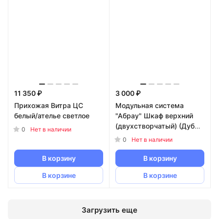
11 350 ₽
3 000 ₽
Прихожая Витра ЦС
Модульная система
белый/ателье светлое
"Абрау" Шкаф верхний
(двухстворчатый) (Дуб
0
Нет в наличии
Золотой/Белый)
0
Нет в наличии
В корзину
В корзину
В корзине
В корзине
Загрузить еще