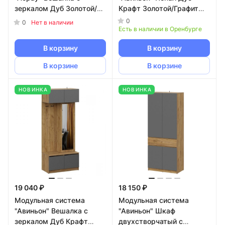
зеркалом Дуб Золотой/
Крафт Золотой/Графит
Графит Серый
серый NN
0
0
Нет в наличии
Есть в наличии в Оренбурге
В корзину
В корзину
В корзине
В корзине
НОВИНКА
НОВИНКА
19 040 ₽
18 150 ₽
Модульная система
Модульная система
"Авиньон" Вешалка с
"Авиньон" Шкаф
зеркалом Дуб Крафт
двухстворчатый с