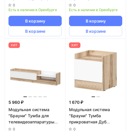
Золотой/Графит серый
ящиком Дуб Крафт
0
0
NN
Есть в наличии в Оренбурге
Золотой/Графит серый
Есть в наличии в Оренбурге
NN
В корзину
В корзину
В корзине
В корзине
ХИТ
ХИТ
5 960 ₽
1 670 ₽
Модульная система
Модульная система
"Брауни" Тумба для
"Брауни" Тумба
телевидеоаппаратуры
прикроватная Дуб
Дуб Делано/Белый
Делано/Белый
0
0