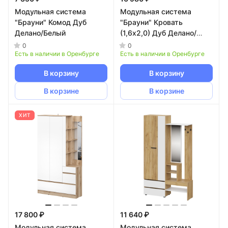
Модульная система
Модульная система
"Брауни" Комод Дуб
"Брауни" Кровать
Делано/Белый
(1,6х2,0) Дуб Делано/
Белый
0
0
Есть в наличии в Оренбурге
Есть в наличии в Оренбурге
В корзину
В корзину
В корзине
В корзине
ХИТ
17 800 ₽
11 640 ₽
Модульная система
Модульная система