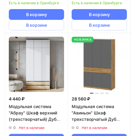
Есть в наличии в Оренбурге
Есть в наличии в Оренбурге
В корзину
В корзину
В корзине
В корзине
НОВИНКА
4 440 ₽
28 560 ₽
Модульная система
Модульная система
"Абрау" Шкаф верхний
"Авиньон" Шкаф
(трехстворчатый) Дуб
трехстворчатый Дуб
Золотой/Белый
Крафт Золотой/Графит
0
0
Нет в наличии
Нет в наличии
серый NN