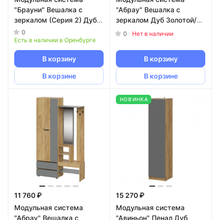
"Брауни" Вешалка с
"Абрау" Вешалка с
зеркалом (Серия 2) Дуб
зеркалом Дуб Золотой/
Делано/Белый
Белый
0
0
Нет в наличии
Есть в наличии в Оренбурге
В корзину
В корзину
В корзине
В корзине
НОВИНКА
11 760 ₽
15 270 ₽
Модульная система
Модульная система
"Абрау" Вешалка с
"Авиньон" Пенал Дуб